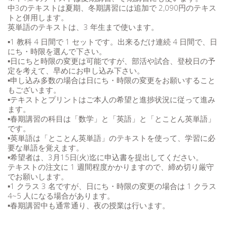
中3のテキストは夏期、冬期講習には追加で 2,090円のテキス
トと併用します。
英単語のテキストは、3 年生まで使います。
▪️1 教科 4 日間で 1 セットです。出来るだけ連続 4 日間で、日
にち・時限を選んで下さい。
▪️日にちと時限の変更は可能ですが、部活や試合、登校日の予
定を考えて、早めにお申し込み下さい。
▪️申し込み多数の場合は日にち・時限の変更をお願いすること
もございます。
▪️テキストとプリントはご本人の希望と進捗状況に従って進み
ます。
▪️春期講習の科目は「数学」と「英語」と「とことん英単語」
です。
▪️英単語は「とことん英単語」のテキストを使って、学習に必
要な単語を覚えます。
▪️希望者は、3月15日(火)迄に申込書を提出してください。
テキストの注文に 1 週間程度かかりますので、締め切り厳守
でお願いします。
▪️1 クラス 3 名ですが、日にち・時限の変更の場合は 1 クラス
4~5 人になる場合があります。
▪️春期講習中も通常通り、夜の授業は行います。